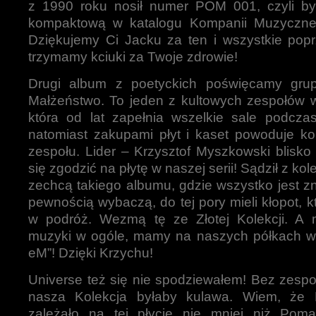
z 1990 roku nosił numer POM 001, czyli był
kompaktową w katalogu Kompanii Muzyczne
Dziękujemy Ci Jacku za ten i wszystkie popr
trzymamy kciuki za Twoje zdrowie!
Drugi album z poetyckich poświęcamy grup
Małżeństwo. To jeden z kultowych zespołów w
która od lat zapełnia wszelkie sale podczas
natomiast zakupami płyt i kaset powoduje kol
zespołu. Lider – Krzysztof Myszkowski blisko 
się zgodzić na płytę w naszej serii! Sądził z kol
zechcą takiego albumu, gdzie wszystko jest zn
pewnością wybaczą, do tej pory mieli kłopot, k
w podróż. Wezmą tę ze Złotej Kolekcji. A my
muzyki w ogóle, mamy na naszych półkach wr
eM”! Dzięki Krzychu!
Universe też się nie spodziewałem! Bez zespo
nasza Kolekcja byłaby kulawa. Wiem, że 
zależało na tej płycie nie mniej niż Poma