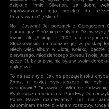
dziękuję firmie Silverton, za dobrą wo
doprowadzenia tego projektu do szczęś
Pozdrawiam Cię Mirku!
No i Justyna! Jej początek z Grzegorzem 
piorunujący. Z późniejsze płytami Dziewczyn
różnie, ale „Alkimja” z 2002 roku rozpoczęł
Steczkowskiej na należne jej w polskiej fon
Niech więc album w Złotej Kolekcji będzi
pierwszego, młodzieńczego okresu Twojej Justy
życzę Ci, by ta płyta nie była w twoim dorobku 
najlepsza…
To na razie tyle. Jak na początek roku chyba
Zaraz, a czyjej płyty jeszcze nie było i
zastanawia? Oczywiście! Wkrótce zadzwoni
Rynkiewicza, menadżera Pani Ewy Demarczyk! I
Panie Pawle rozmawiamy? Też nie pamię
wspominam nasze z Panem rozmowy. Chcę by