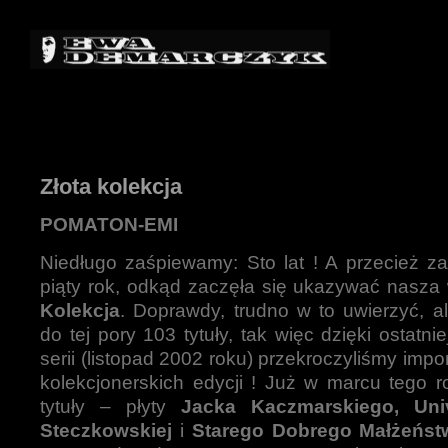
Złota kolekcja
POMATON-EMI
Niedługo zaśpiewamy: Sto lat ! A przecież za
piąty rok, odkąd zaczęła się ukazywać nasz
Kolekcja
. Doprawdy, trudno w to uwierzyć, a
do tej pory 103 tytuły, tak więc dzięki ostatnie
serii (listopad 2002 roku) przekroczyliśmy impo
kolekcjonerskich edycji ! Już w marcu tego 
tytuły – płyty
Jacka Kaczmarskiego, Uni
Steczkowskiej
i
Starego Dobrego Małżeńst