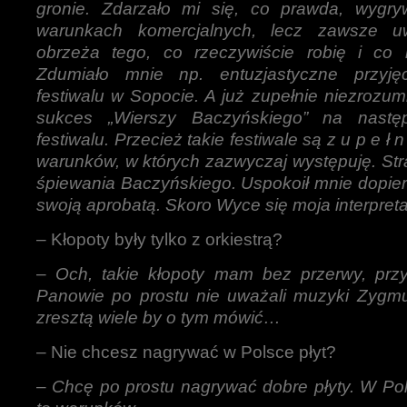
gronie. Zdarzało mi się, co prawda, wygr
warunkach komercjalnych, lecz zawsze 
obrzeża tego, co rzeczywiście robię i co m
Zdumiało mnie np. entuzjastyczne przyję
festiwalu w Sopocie. A już zupełnie niezrozum
sukces „Wierszy Baczyńskiego” na nast
festiwalu. Przecież takie festiwale są z u p e ł
warunków, w których zazwyczaj występuję. Str
śpiewania Baczyńskiego. Uspokoił mnie dopie
swoją aprobatą. Skoro Wyce się moja interpre
– Kłopoty były tylko z orkiestrą?
–
Och, takie kłopoty mam bez przerwy, przy
Panowie po prostu nie uważali muzyki Zygm
zresztą wiele by o tym mówić…
– Nie chcesz nagrywać w Polsce płyt?
–
Chcę po prostu nagrywać dobre płyty. W Po