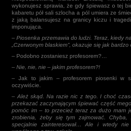
wykonujesz sprawia, że gdy śpiewasz o tej bi
kabaretu pół sali szlocha a pól umiera ze śmie
z jaką balansujesz na granicy kiczu i tragedi
imponująca.
–
Piosenka przemawia do ludzi. Teraz, kiedy na
„Czerwonym blaskiem”, okazuje się jak bardzo o
– Podobno zostaniesz profesorem?…
–
Nie, nie, nie – jakim profesorem?!
– Jak to jakim – profesorem piosenki w szk
oczywiście.
–
Ależ skąd. Na razie nic z tego. I choć cz
przekazać zaczynającym śpiewać część mego
pomóc im – to przecież teraz za dużo mam 
zrobienia, żeby się tym zajmować. Chyba,
specjalnie zainteresował… Ale i wtedy nie