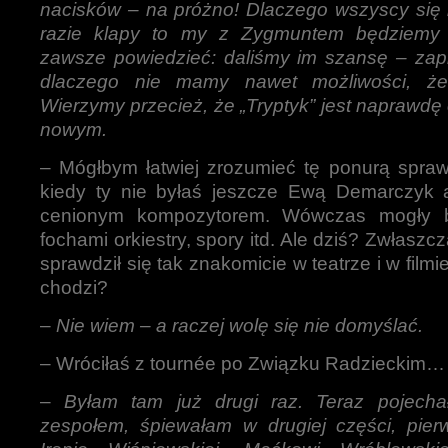
nacisków – na próżno! Dlaczego wszyscy się 
razie klapy to my z Zygmuntem będziemy 
zawsze powiedzieć: daliśmy im szansę – zaprz
dlaczego nie mamy nawet możliwości, ż
Wierzymy przecież, że „Tryptyk” jest naprawd
nowym.
– Mógłbym łatwiej zrozumieć tę ponurą spraw
kiedy ty nie byłaś jeszcze Ewą Demarczyk 
cenionym kompozytorem. Wówczas mogły 
fochami orkiestry, spory itd. Ale dziś? Zwłasz
sprawdził się tak znakomicie w teatrze i w filmi
chodzi?
–
Nie wiem – a raczej wolę się nie domyślać.
– Wróciłaś z tournée po Związku Radzieckim…
–
Byłam tam już drugi raz. Teraz pojech
zespołem, śpiewałam w drugiej części, pier