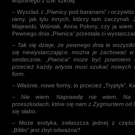
wspólnego z tzw. szkołą.
– Wyszłaś z „Piwnicy pod baranami” i oczywiści
ramy, jak tylu innych, którzy tam zaczynali. 
Majewski, Wiśniak. Anna Polony, czy ja wiem 
Pewnego dnia „Piwnica” przestała ci wystarcza
–
Tak się dzieje, że pewnego dnia te wszystki
się niewystarczające, można je zachować w
serdecznie, „Piwnica” może być powrotem 
przecież każdy artysta musi szukać nowych s
form.
– Właśnie, nowe formy, to przecież „Tryptyk”. K
–
Nie wiem. Naprawdę nie wiem. Na
przeszkodach, które się nam z Zygmuntem od la
się słabo.
– Może erotyka, zwłaszcza jednej z części 
„Bilitis” jest zbyt odważna?