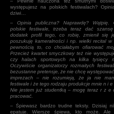
– Pewnie nauczona też smutnymi doświa
występujesz na polskich festiwalach? Opinia
dziwi…
–
Opinia publiczna? Naprawdę? Wątpię. 
polskie festiwale, trzeba teraz dać szan
dodatek profil tego, co robię, zmienił się j
poszukuję kameralności i np. wielki recital w
pewnością to, co chciałabym ofiarować moje
Przecież kwartet smyczkowy też nie występuj
czy halach sportowych na kilka tysięcy m
Oczywiście organizatorzy rozmaitych festiwa
bezustanne pretensje, że nie chcę występować 
imprezach – nie rozumieją, że ja nie mam
festiwale i że tego rodzaju produkcje mnie n i e i 
Nie jestem już studentką – mogę teraz r z e c
pracować.
– Śpiewasz bardzo trudne teksty. Dzisiaj ni
epatuje. Wiersze śpiewa, kto może. Ale 