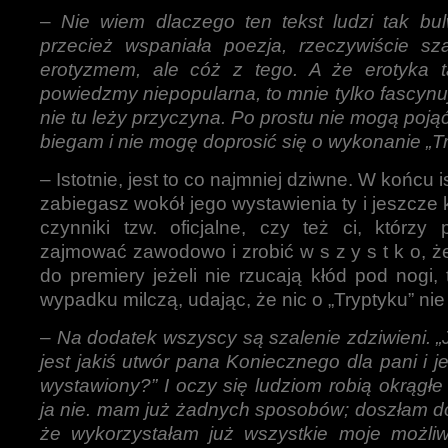
–
Nie wiem dlaczego ten tekst ludzi tak bul
przecież wspaniała poezja, rzeczywiście sz
erotyzmem, ale cóż z tego. A że erotyka 
powiedzmy niepopularna, to mnie tylko fascynu
nie tu leży przyczyna. Po prostu nie mogą pojąć,
biegam i nie mogę doprosić się o wykonanie „Tr
– Istotnie, jest to co najmniej dziwne. W końcu is
zabiegasz wokół jego wystawienia ty i jeszcze ki
czynniki tzw. oficjalne, czy też ci, którzy
zajmować zawodowo i zrobić w s z y s t k o, 
do premiery jeżeli nie rzucają kłód pod nogi,
wypadku milczą, udając, że nic o „Tryptyku” nie
–
Na dodatek wszyscy są szalenie zdziwieni. „
jest jakiś utwór pana Koniecznego dla pani i j
wystawiony?” I oczy się ludziom robią okrągłe
ja nie. mam już żadnych sposobów; doszłam d
że wykorzystałam już wszystkie moje możliwo