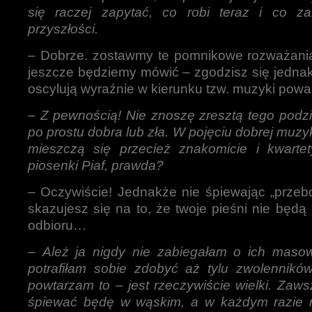
się raczej zapytać, co robi teraz i co z
przyszłości.
– Dobrze. zostawmy te pomnikowe rozważania
jeszcze będziemy mówić – zgodzisz się jednak,
oscylują wyraźnie w kierunku tzw. muzyki powa
–
Z pewnością! Nie znoszę zresztą tego podzi
po prostu dobra lub zła. W pojęciu dobrej muzyki
mieszczą się przecież znakomicie i kwarte
piosenki Piaf, prawda?
– Oczywiście! Jednakże nie śpiewając „przebo
skazujesz się na to, że twoje pieśni nie bę
odbioru…
–
Ależ ja nigdy nie zabiegałam o ich masow
potrafiłam sobie zdobyć aż tylu zwolennikó
powtarzam to – jest rzeczywiście wielki. Zaw
śpiewać będę w wąskim, a w każdym razie 