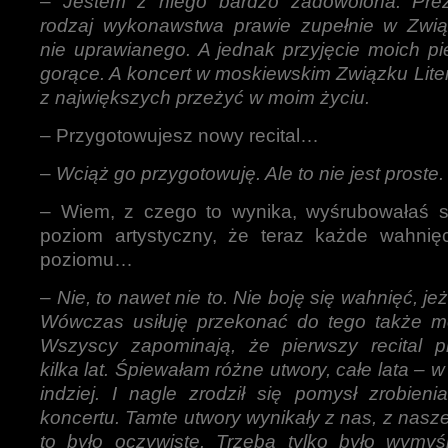
–
Jestem z niego bardzo zadowolona. Prez
rodzaj wykonawstwa prawie zupełnie w Zwi
nie uprawianego. A jednak przyjęcie moich pi
gorące. A koncert w moskiewskim Związku Lite
z największych przeżyć w moim życiu.
– Przygotowujesz nowy recital…
–
Wciąż go przygotowuję. Ale to nie jest proste.
– Wiem, z czego to wynika, wyśrubowałaś s
poziom artystyczny, że teraz każde wahnięc
poziomu…
–
Nie, to nawet nie to. Nie boję się wahnięć, je
Wówczas usiłuję przekonać do tego także mo
Wszyscy zapominają, że pierwszy recital 
kilka lat. Śpiewałam różne utwory, całe lata – w
indziej. I nagle zrodził się pomysł zrobien
koncertu. Tamte utwory wynikały z nas, z nasze
to było oczywiste. Trzeba tylko było wymyśl