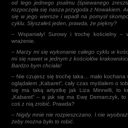
od tego jednego psalmu (śpiewanego zreszt
rozpoczęła się nasza przygoda z Nowakiem. A
się w jego wiersze i wpadł na pomysł skomp
cyklu. Słyszałeś jeden, prawda, że piękny?
– Wspaniały! Surowy i trochę kościelny – w
wrażenie.
–
Marzy mi się wykonanie całego cyklu w kośc
mi się nawet w jednym z kościołów krakowskich
Bardzo bym chciała!
– Nie czujesz się trochę taka… mało kochana
oglądałem „Kabaret”, cały czas myślałem o tobi
się ma taką artystkę jak Liza Minnelli, to kr
„Kabaret” – a jak się ma Ewę Demarczyk, to 
coś z nią zrobić. Prawda?
–
Nigdy mnie nie rozpieszczano. I nie wyobra
żeby można było to robić.