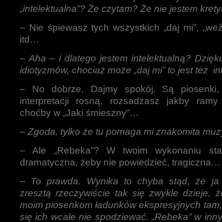
„intelektualna”? Że czytam? Że nie jestem kre
– Nie śpiewasz tych wszystkich „daj mi”, „weź
itd…
–
Aha – i dlatego jestem intelektualną? Dzięk
idiotyzmów, chociaż może „daj mi” to jest też i
– No dobrze. Dajmy spokój. Są piosenki, 
interpretacji rosną, rozsadzasz jakby ramy 
choćby w „Jaki śmieszny”…
–
Zgoda, tylko że tu pomaga mi znakomita mu
– Ale „Rebeka”? W twoim wykonaniu stał
dramatyczna, żeby nie powiedzieć, tragiczna…
–
To prawda. Wynika to chyba stąd, że ja 
zresztą rzeczywiście tak się zwykle dzieje, 
moim piosenkom ładunków ekspresyjnych tam,
się ich wcale nie spodziewać. „Rebeka” w in