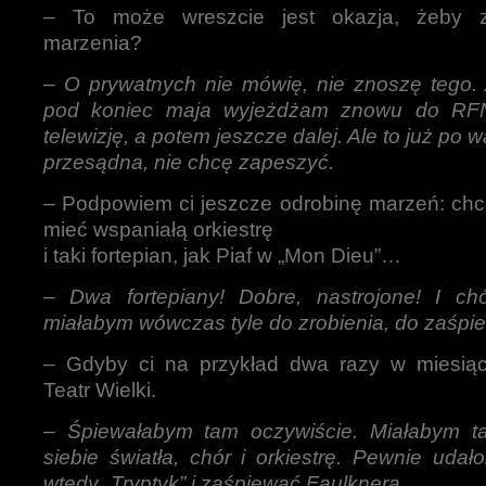
– To może wreszcie jest okazja, żeby 
marzenia?
–
O prywatnych nie mówię, nie znoszę tego
pod koniec maja wyjeżdżam znowu do RFN
telewizję, a potem jeszcze dalej. Ale to już po 
przesądna, nie chcę zapeszyć.
– Podpowiem ci jeszcze odrobinę marzeń: chc
mieć wspaniałą orkiestrę
i taki fortepian, jak Piaf w „Mon Dieu”…
–
Dwa fortepiany! Dobre, nastrojone! I chór
miałabym wówczas tyle do zrobienia, do zaśpi
– Gdyby ci na przykład dwa razy w miesią
Teatr Wielki.
–
Śpiewałabym tam oczywiście. Miałabym t
siebie światła, chór i orkiestrę. Pewnie udał
wtedy „Tryptyk” i zaśpiewać Faulknera…