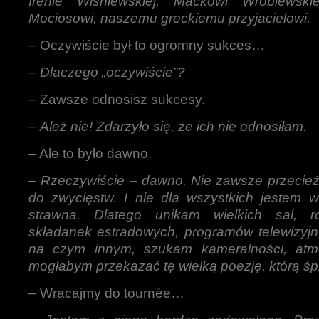
Irenie Wiśniewskiej, Maćkowi Wróblewski
Mociosowi, naszemu greckiemu przyjacielowi.
– Oczywiście był to ogromny sukces…
–
Dlaczego „oczywiście”?
– Zawsze odnosisz sukcesy.
–
Ależ nie! Zdarzyło się, że ich nie odnosiłam.
– Ale to było dawno.
–
Rzeczywiście – dawno. Nie zawsze przecież
do zwycięstw. I nie dla wszystkich jestem w
strawna. Dlatego unikam wielkich sal, r
składanek estradowych, programów telewizyj
na czym innym, szukam kameralności, atmo
mogłabym przekazać tę wielką poezję, którą ś
– Wracajmy do tournée…