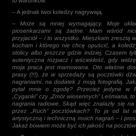
to warunków.
– A jednak twoi koledzy nagrywają.
–
Może są mniej wymagający. Moje ukła
piosenkarzami są żadne. Mam wśród nic
przyjaciół – i to wszystko. Mieszkam zresztą 
kocham i którego nie chcę opuścić, a koledz
stolicy albo jeszcze gdzie indziej. Czasem ty
autentyczna rozpacz i wściekłość, gdy widzę
moja praca jest marnowana. Oto właśnie dow
prasy (!!!), że w sprzedaży są pocztówki dź
nagraniami, na dodatek z moją fotografią. J
pytał mnie o zgodę? Przecież jedyne w P
„Cyganki” czy „Zmór wiosennych” Leśmiana, to a 
nagrania radiowe. Skąd więc znalazły się n
przez „Ruch” pocztówkach? To ja od lat w
artystyczną i techniczną moich nagrań – i prosz
Jakaż bowiem może być ich jakość na pocztó