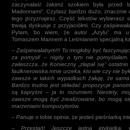
zaczynałaś! Jakimż szokiem była przed la
Madonnami”. Czytasz bardzo dużo, znacznie w
tego przyznajesz. Część tekstów wybierasz 
trwają dyskusje z przyjaciółmi. Czy zaśpiewa
Pytam, bo wiem, że autor „Azylu” ma u
Tomaszem Mannem a Leśmianem specjalną kap
–
Zaśpiewałabym!!! To mogłoby być fascynując
za pomysł! – nigdy o tym nie pomyślałam.
zwłaszcza, że Konieczny „złapał się” ostatnio
faulknerowska mnie urzeka, kto wie czy nie b
zawsze w takich wypadkach żałuję, że sama
Bardzo trudno jest składać propozycje pano
są kapryśni – ja to rozumiem. Niestety, mo
zawsze mogą być zrealizowane, bo mogą si
marzeniami kompozytorów.
– Panuje o tobie opinia, że jesteś pieśniarką i
–
Przestań! Jeszcze jedna etykietka.