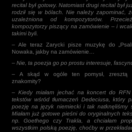
recital był gotowy. Natomiast drugi recital był 
rodził się w bólach. Nie należy zapominać, 
uzależniona od kompozytorów. Przec
kompozytorzy piszący na zamówienie – i wcal
takimi byli.
– Ale teraz Zarycki pisze muzykę do „Psa
Nowaka, jakby na zamówienie…
–
Nie, ta poezja go po prostu interesuje, fascyn
– A skąd w ogóle ten pomysł, zresztą 
znakomity?
–
Kiedy miałam jechać na koncert do RFN 
tekstów wśród tłumaczeń Dedeciusa, który pr
poezję na język niemiecki i tak natknęliśmy 
Miałam już gotowe pieśni do oryginalnych tek
np. Goethego czy Trakla, a chciałam pro
wszystkim polską poezję, choćby w przekładac