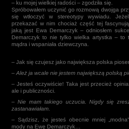
– ku mojej wielkiej radości – zgodziła się.
Spróbowałem uczynić go rozmową dwojga przyj
się wtłoczyć w stereotypy wywiadu. Jeżel
przekazać w nim chociaż część tej fascynują
jaką jest Ewa Demarczyk – odniosłem sukc
Demarczyk to nie tylko wielka artystka – to 
mądra i wspaniała dziewczyna.
– Jak się czujesz jako największa polska pios
–
Ależ ja wcale nie jestem największą polską 
– Jesteś oczywiście! Taka jest przecież opinia 
ale i publiczności.
–
Nie mam takiego uczucia. Nigdy się zres
zastanawiałam.
– Sądzisz, że jesteś obecnie mniej „modna”
mody na Ewę Demarczyk…