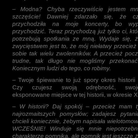
–
Modna? Chyba rzeczywiście jestem m
szczęście! Dawniej zdarzało się, że c
przychodziła na moje koncerty, bo wy
przychodzić. Teraz przychodzą już tylko ci, kt
potrzebują spotkania ze mną. Wydaje się, 
zwycięstwem jest to, że mój niełatwy przecież
sobie tak wielu zwolenników. A przecież pocz
trudne, tak długo nie mogliśmy przekon
Koniecznym ludzi do tego, co robimy.
– Twoje śpiewanie to już spory okres historii
Czy czujesz swoją odrębność, swoje
eksponowane miejsce w tej historii, w okresie
–
W historii? Daj spokój – przecież mam ty
najrozmaitszych pomysłów; zadajesz pytania
chcieli koniecznie, żebym napisała wielotomow
WCZEŚNIE! Winduje się mnie niepotrzeb
charakterze pomnika, ale pomnik jest jeszcze 