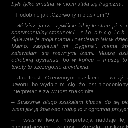
była tylko smutna, w moim stała się tragiczna.
– Podobnie jak „Czerwonym blaskiem”?
–
Widzisz, ja rzeczywiście lubię te stare pios
sentymentalny stosunek i – n i e c h c ę i c h o
Śpiewała je moja mama i pamiętam jak w dzieci
Mamo, zaśpiewaj mi „Cygana”, mama śp
zalewałam się rzewnymi łzami. Muszę dzi
odrobiną dystansu, bo w końcu – muszę to
teksty to szczególne arcydzieła.
– Jak tekst „Czerwonym blaskiem” – wciąż
utworu, bo wydaje mi się, że jest nieocenio
interpretację za wprost znakomitą.
–
Strasznie długo szukałam klucza do tej pio
wiem jak ją śpiewać i robię to z ogromną przyj
– I właśnie twoja interpretacja naddaje tej
niespodziewaną wartość. Zresztą mistrzos