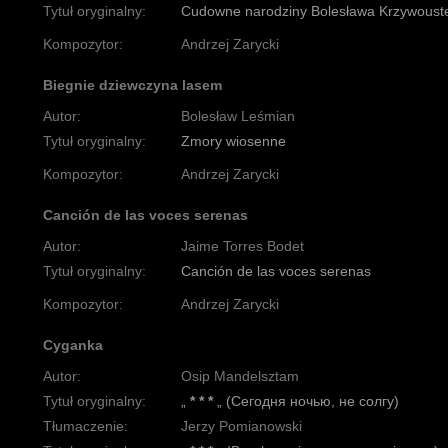
Tytuł oryginalny:
Cudowne narodziny Bolesława Krzywoust
Kompozytor:
Andrzej Zarycki
Biegnie dziewczyna lasem
Autor:
Bolesław Leśmian
Tytuł oryginalny:
Zmory wiosenne
Kompozytor:
Andrzej Zarycki
Canción de las voces serenas
Autor:
Jaime Torres Bodet
Tytuł oryginalny:
Canción de las voces serenas
Kompozytor:
Andrzej Zarycki
Cyganka
Autor:
Osip Mandelsztam
Tytuł oryginalny:
„
* * *
„ (Сегодня ночью, не солгу)
Tłumaczenie:
Jerzy Pomianowski