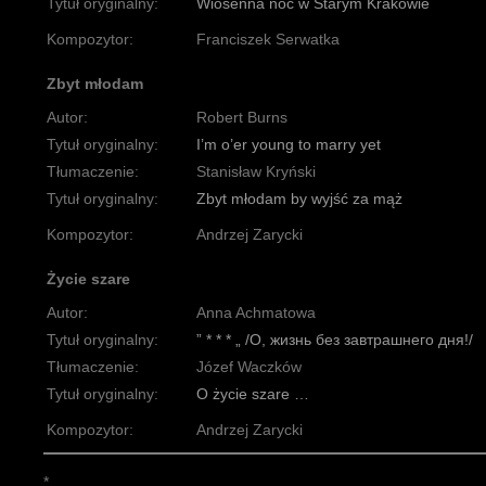
Tytuł oryginalny:
Wiosenna noc w Starym Krakowie
Kompozytor:
Franciszek Serwatka
Zbyt młodam
Autor:
Robert Burns
Tytuł oryginalny:
I’m o’er young to marry yet
Tłumaczenie:
Stanisław Kryński
Tytuł oryginalny:
Zbyt młodam by wyjść za mąż
Kompozytor:
Andrzej Zarycki
Życie szare
Autor:
Anna Achmatowa
Tytuł oryginalny:
” * * * „ /О, жизнь без завтрашнего дня!/
Tłumaczenie:
Józef Waczków
Tytuł oryginalny:
O życie szare …
Kompozytor:
Andrzej Zarycki
*