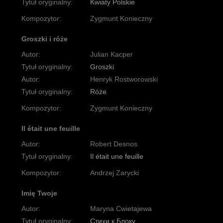
Tytuł oryginalny:
Kwiaty Polskie
Kompozytor:
Zygmunt Konieczny
Groszki i róże
Autor:
Julian Kacper
Tytuł oryginalny:
Groszki
Autor:
Henryk Rostworowski
Tytuł oryginalny:
Róże
Kompozytor:
Zygmunt Konieczny
Il était une feuille
Autor:
Robert Desnos
Tytuł oryginalny:
Il était une feuille
Kompozytor:
Andrzej Zarycki
Imię Twoje
Autor:
Maryna Cwietajewa
Tytuł oryginalny:
Стихи к Блоку