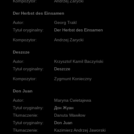
Kompozytor:
Andrzej Zarycki
Der Herbst des Einsamen
Autor:
Georg Trakl
Tytuł oryginalny:
Der Herbst des Einsamen
Kompozytor:
Andrzej Zarycki
Deszcze
Autor:
Krzysztof Kamil Baczyński
Tytuł oryginalny:
Deszcze
Kompozytor:
Zygmunt Konieczny
Don Juan
Autor:
Maryna Cwietajewa
Tytuł oryginalny:
Дон Жуан
Tłumaczenie:
Danuta Wawiłow
Tytuł oryginalny:
Don Juan
Tłumaczenie:
Kazimierz Andrzej Jaworski