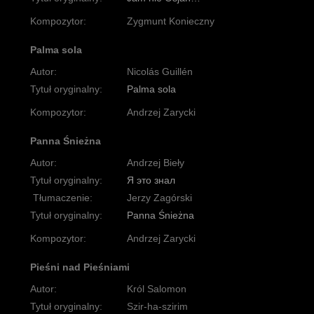
Kompozytor:
Zygmunt Konieczny
Palma sola
Autor:
Nicolás Guillén
Tytuł oryginalny:
Palma sola
Kompozytor:
Andrzej Zarycki
Panna Śnieżna
Autor:
Andrzej Bieły
Tytuł oryginalny:
Я это знал
Tłumaczenie:
Jerzy Zagórski
Tytuł oryginalny:
Panna Śnieżna
Kompozytor:
Andrzej Zarycki
Pieśni nad Pieśniami
Autor:
Król Salomon
Tytuł oryginalny:
Szir-ha-szirim