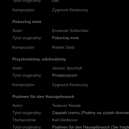
Tytuł oryginalny:
List
Kompozytor:
Zygmunt Konieczny
Pokochaj mnie
Autor:
Emanuel Schlechter
Tytuł oryginalny:
Pokochaj mnie
Kompozytor:
Robert Stolz
Przychodzimy, odchodzimy
Autor:
Janusz Jęczmyk
Tytuł oryginalny:
Prowizoryczni
Kompozytor:
Zygmunt Konieczny
Psalmen für den Hausgebrauch
Autor:
Tadeusz Nowak
Tytuł oryginalny:
Zapytali czemu (Psalmy na użytek domow
Tłumaczenie:
Karl Dedecius
Tytuł oryginalny:
Psalmen für den Hausgebrauch (Sie fragt