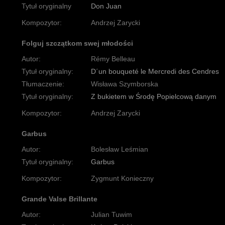
Tytuł oryginalny
Don Juan
Kompozytor:
Andrzej Zarycki
Folguj szczątkom swej młodości
Autor:
Rémy Belleau
Tytuł oryginalny:
D΄un bouqueté le Mercredi des Cendres
Tłumaczenie:
Wisława Szymborska
Tytuł oryginalny:
Z bukietem w Środę Popielcową danym
Kompozytor:
Andrzej Zarycki
Garbus
Autor:
Bolesław Leśmian
Tytuł oryginalny:
Garbus
Kompozytor:
Zygmunt Konieczny
Grande Valse Brillante
Autor:
Julian Tuwim