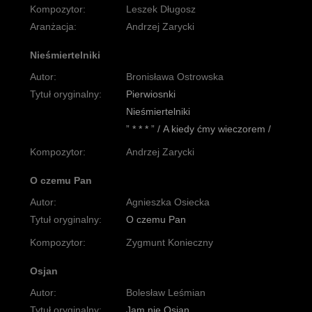
Kompozytor:
Leszek Długosz
Aranżacja:
Andrzej Zarycki
Nieśmiertelniki
Autor:
Bronisława Ostrowska
Tytuł oryginalny:
Pierwiosnki
Nieśmiertelniki
” * * * ” / A kiedy ćmy wieczorem /
Kompozytor:
Andrzej Zarycki
O czemu Pan
Autor:
Agnieszka Osiecka
Tytuł oryginalny:
O czemu Pan
Kompozytor:
Zygmunt Konieczny
Osjan
Autor:
Bolesław Leśmian
Tytuł oryginalny:
Jam nie Osjan…