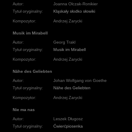
Autor:
Joanna Olczak-Ronikier
Tytuł oryginalny:
Kląskały słodko słowiki
Kompozytor:
Andrzej Zarycki
Musik im Mirabell
Autor:
Georg Trakl
Tytuł oryginalny:
Musik im Mirabell
Kompozytor:
Andrzej Zarycki
Nähe des Geliebten
Autor:
Johan Wolfgang von Goethe
Tytuł oryginalny:
Nähe des Geliebten
Kompozytor:
Andrzej Zarycki
Nie ma nas
Autor:
Leszek Długosz
Tytuł oryginalny:
Ćwierćpiosenka