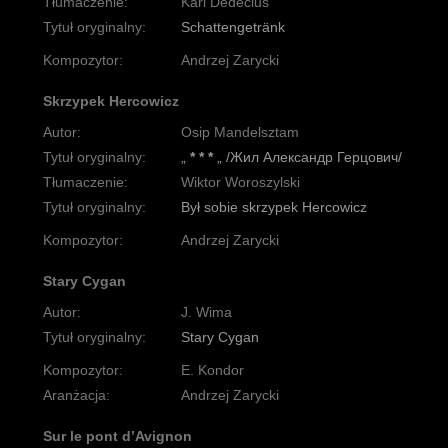
Tłumaczenie:
Karl Dedecius
Tytuł oryginalny:
Schattengetränk
Kompozytor:
Andrzej Zarycki
Skrzypek Hercowicz
Autor:
Osip Mandelsztam
Tytuł oryginalny:
„
* * *
„ /Жил Александр Герцович/
Tłumaczenie:
Wiktor Woroszylski
Tytuł oryginalny:
Był sobie skrzypek Hercowicz
Kompozytor:
Andrzej Zarycki
Stary Cygan
Autor:
J. Wima
Tytuł oryginalny:
Stary Cygan
Kompozytor:
E. Kondor
Aranżacja:
Andrzej Zarycki
Sur le pont d’Avignon