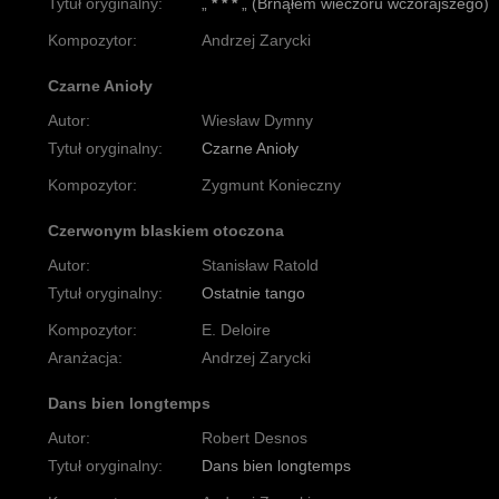
Tytuł oryginalny:
„
* * *
„ (Brnąłem wieczoru wczorajszego)
Kompozytor:
Andrzej Zarycki
Czarne Anioły
Autor:
Wiesław Dymny
Tytuł oryginalny:
Czarne Anioły
Kompozytor:
Zygmunt Konieczny
Czerwonym blaskiem otoczona
Autor:
Stanisław Ratold
Tytuł oryginalny:
Ostatnie tango
Kompozytor:
E. Deloire
Aranżacja:
Andrzej Zarycki
Dans bien longtemps
Autor:
Robert Desnos
Tytuł oryginalny:
Dans bien longtemps