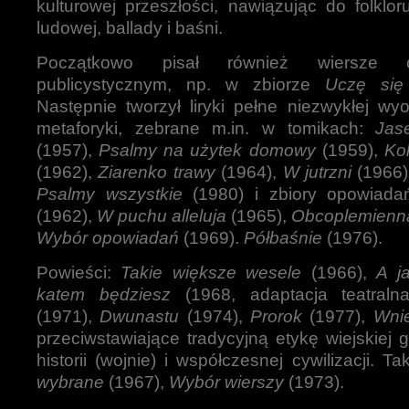
kulturowej przeszłości, nawiązując do folklor
ludowej, ballady i baśni.
Początkowo pisał również wiersze o
publicystycznym, np. w zbiorze
Uczę się
Następnie tworzył liryki pełne niezwykłej wyo
metaforyki, zebrane m.in. w tomikach:
Jas
(1957),
Psalmy na użytek domowy
(1959),
Kol
(1962),
Ziarenko trawy
(1964),
W jutrzni
(1966
Psalmy wszystkie
(1980) i zbiory opowiad
(1962),
W puchu alleluja
(1965),
Obcoplemienna
Wybór opowiadań
(1969).
Półbaśnie
(1976).
Powieści:
Takie większe wesele
(1966),
A j
katem będziesz
(1968, adaptacja teatral
(1971),
Dwunastu
(1974),
Prorok
(1977),
Wni
przeciwstawiające tradycyjną etykę wiejskiej 
historii (wojnie) i współczesnej cywilizacji. T
wybrane
(1967),
Wybór wierszy
(1973).