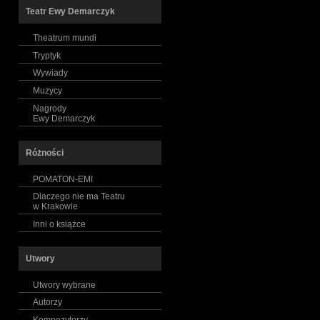
Teatr Ewy Demarczyk
Theatrum mundi
Tryptyk
Wywiady
Muzycy
Nagrody
Ewy Demarczyk
Różności
POMATON-EMI
Dlaczego nie ma Teatru
w Krakowie
Inni o książce
Utwory
Utwory wybrane
Autorzy
Kompozytorzy