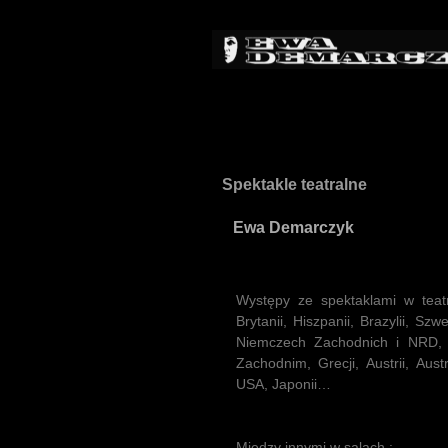
Spektakle teatralne
Ewa Demarczyk
Występy ze spektaklami w teatr
Brytanii, Hiszpanii, Brazylii, Szw
Niemczech Zachodnich i NRD, Ka
Zachodnim, Grecji, Austrii, Aust
USA, Japonii…
Między innymi w salach :