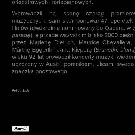
orkiestrowych i fortepianowych.
Wprowadził na scenę szereg premierow
muzycznych, sam skomponował 47 operetek 
filmów (dwukrotnie nominowany do Oscara, w 
paradę
), a przede wszystkim blisko 2000 pieś
przez Marlenę Dietrich, Maurice Chevaliera, 
Márthę Eggerth i Jana Kiepurę (
Brunetki, blond
wieku 92 lat prowadził koncerty muzyki wiedeń
uczczony w Austrii pomnikiem, ulicami swego 
znaczka pocztowego.
Robert Stolz
Powrót