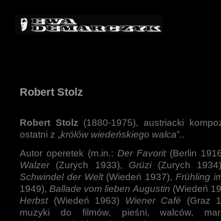
Robert Stolz
Robert Stolz
(1880-1975), austriacki kompoz
ostatni z „
królów wiedeńskiego walca
”..
Autor operetek (m.in.:
Der Favorit
(Berlin 191
Walzer
(Zurych 1933),
Grüzi
(Zurych 1934
Schwindel der Welt
(Wiedeń 1937),
Frühling i
1949),
Ballade vom lieben Augustin
(Wiedeń 19
Herbst
(Wiedeń 1963)
Wiener Café
(Graz 19
muzyki do filmów, pieśni, walców, mar