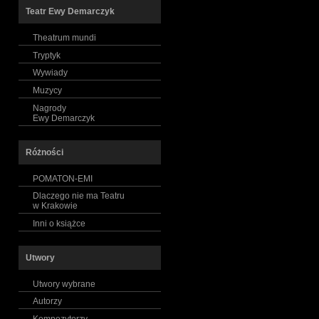
Teatr Ewy Demarczyk
Theatrum mundi
Tryptyk
Wywiady
Muzycy
Nagrody
Ewy Demarczyk
Różności
POMATON-EMI
Dlaczego nie ma Teatru
w Krakowie
Inni o książce
Utwory
Utwory wybrane
Autorzy
Kompozytorzy