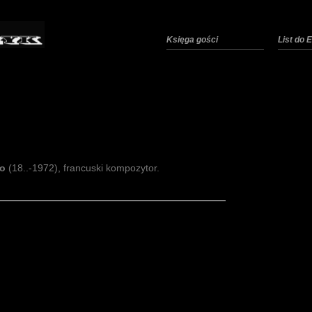
Księga gości
List do
zo
(18..-1972), francuski kompozytor.