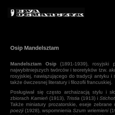
Osip Mandelsztam
Mandelsztam Osip
(1891-1939), rosyjski 
najwybitniejszych twórców i teoretyków tzw. a
rosyjskiej, nawiązującego do tradycji antyku i
także ówczesnej literatury i filozofii francuskiej.
Posługiwał się często archaizacją stylu i s
zbiorach
Kamień
(1913),
Tristia
(1913) i
Stichot
Także miniatury prozatorskie, eseje zebrane
poezji
(1928), wspomnienia
Szum wriemieni
(1