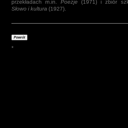
przekładach m.in.
Poezje
(1971) i zbiór szk
Słowo i kultura
(1927).
Powrót
*