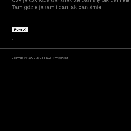
Czy ja czy ktoś dał znak że pan się tak ośmielił
Tam gdzie ja tam i pan jak pan śmie
Powrót
*
Copyright © 1997-2026 Paweł Rynkiewicz