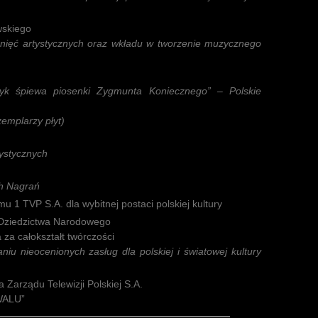
skiego
gnięć artystycznych oraz wkładu w tworzenie muzycznego
k śpiewa piosenki Zygmunta Koniecznego” – Polskie
emplarzy płyt)
tystycznych
ch Nagrań
 1 TVP S.A. dla wybitnej postaci polskiej kultury
i Dziedzictwa Narodowego
za całokształt twórczości
iu nieocenionych zasług dla polskiej i światowej kultury
Zarządu Telewizji Polskiej S.A.
WALU”