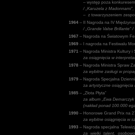
– występ poza konkuresem
/ „Karuzela z Madonnami”, 
– z towarzyszeniem zespo
1964
–
II Nagroda na IV Międzyna
/ „Grande Valse Brillante” /
1967
–
Nagroda na Światowym Fes
1969
–
I nagroda na Festiwalu Mo
1971
–
Nagroda Ministra Kultury i 
za osiągnięcia w interpreta
1978
–
Nagroda Ministra Spraw Z
za wybitne zasługi w propa
1979
–
Nagroda Specjalna Dziennik
z
a artystyczne osiągnięcia
1985
–
„Złota Płyta”
za album „Ewa Demarczyk 
(nakład ponad 100.000 egz
1990
–
Honorowe Grand Prix na 2
za wybitne osiągnięcia w sz
1993
–
Nagroda specjalna Telewizji
za wielki talent, osobowoś