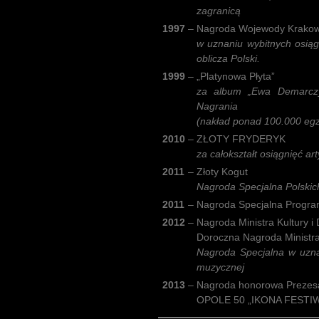
zagranicą
1997
–
Nagroda Wojewody Krakow
w uznaniu wybitnych osią
oblicza Polski.
1999
–
„Platynowa Płyta”
za album „Ewa Demarczy
Nagrania
(nakład ponad 100.000 egz
2010
–
ZŁOTY FRYDERYK
za całokształt osiągnięć ar
2011
–
Złoty Kogut
Nagroda Specjalna Polski
2011
–
Nagroda Specjalna Programu
2012
–
Nagroda Ministra Kultury 
Doroczna Nagroda Ministra 
Nagroda Specjalna w uznan
muzycznej
2013
–
Nagroda honorowa Prezesa 
OPOLE 50 „IKONA FESTI