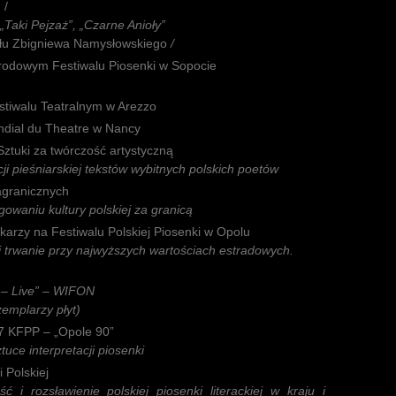
 /
„Taki Pejzaż”, „Czarne Anioły”
łu Zbigniewa Namysłowskiego
/
rodowym Festiwalu Piosenki w Sopocie
tiwalu Teatralnym w Arezzo
ndial du Theatre w Nancy
Sztuki za twórczość artystyczną
cji pieśniarskiej tekstów wybitnych polskich poetów
agranicznych
gowaniu kultury polskiej za granicą
arzy na Festiwalu Polskiej Piosenki w Opolu
 i trwanie przy najwyższych wartościach estradowych.
– Live” – WIFON
emplarzy płyt)
7 KFPP – „Opole 90”
tuce interpretacji piosenki
 Polskiej
ć i rozsławienie polskiej piosenki literackiej w kraju i