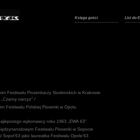
Księga gości
List do
skim Festiwalu Piosenkarzy Studenckich w Krakowie
 „Czarny narcyz” /
im Festiwalu Polskiej Piosenki w Opolu
 najlepszego wykonawcy roku 1963 „EWA 63”
Międzynarodowym Festiwalu Piosenki w Sopocie
l Sopot’63 jako laureatka Festiwalu Opole’63