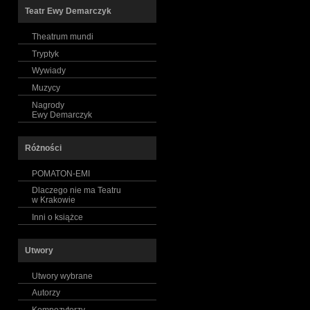
Teatr Ewy Demarczyk
Theatrum mundi
Tryptyk
Wywiady
Muzycy
Nagrody
Ewy Demarczyk
Różności
POMATON-EMI
Dlaczego nie ma Teatru
w Krakowie
Inni o książce
Utwory
Utwory wybrane
Autorzy
Kompozytorzy