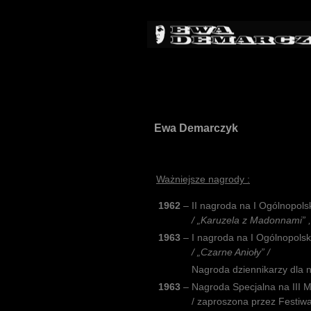
Ewa Demarczyk
Ważniejsze nagrody :
1962
–
II nagroda na I Ogólnopol
/ „Karuzela z Madonnami” ,
1963
–
I nagroda na I Ogólnopolsk
/ „Czarne Anioły” /
Nagroda dziennikarzy dla
1963
–
Nagroda Specjalna na III 
/ zaproszona przez Festiwa