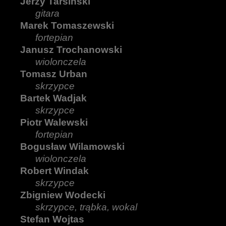
Jerzy Tarsiński
gitara
Marek Tomaszewski
fortepian
Janusz Trochanowski
wiolonczela
Tomasz Urban
skrzypce
Bartek Wadjak
skrzypce
Piotr Walewski
fortepian
Bogusław Wilamowski
wiolonczela
Robert Windak
skrzypce
Zbigniew Wodecki
skrzypce, trąbka, wokal
Stefan Wojtas