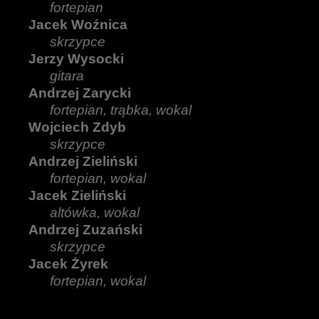
fortepian
Jacek Woźnica
skrzypce
Jerzy Wysocki
gitara
Andrzej Zarycki
fortepian, trąbka, wokal
Wojciech Zdyb
skrzypce
Andrzej Zieliński
fortepian, wokal
Jacek Zieliński
altówka, wokal
Andrzej Zuzański
skrzypce
Jacek Żyrek
fortepian, wokal