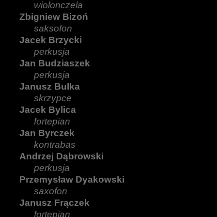
wiolonczela
Zbigniew Bizoń
saksofon
Jacek Brzycki
perkusja
Jan Budziaszek
perkusja
Janusz Bulka
skrzypce
Jacek Bylica
fortepian
Jan Byrczek
kontrabas
Andrzej Dąbrowski
perkusja
Przemysław Dyakowski
saxofon
Janusz Frączek
fortepian