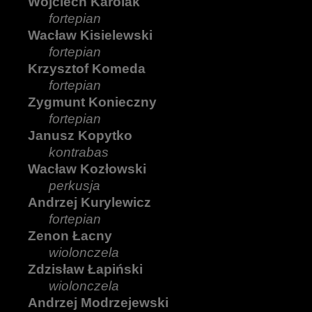
Wojciech Karolak
fortepian
Wacław Kisielewski
fortepian
Krzysztof Komeda
fortepian
Zygmunt Konieczny
fortepian
Janusz Kopytko
kontrabas
Wacław Kozłowski
perkusja
Andrzej Kurylewicz
fortepian
Zenon Łacny
wiolonczela
Zdzisław Łapiński
wiolonczela
Andrzej Modrzejewski