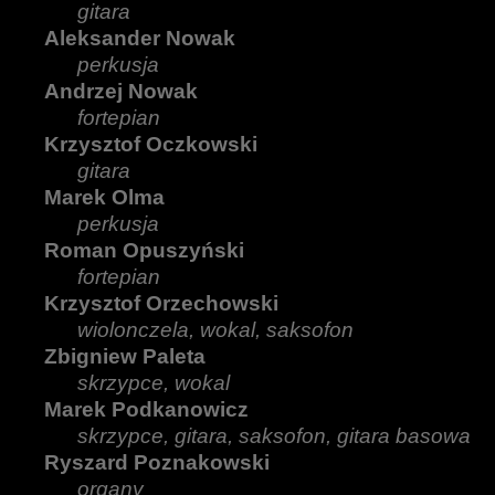
gitara
Aleksander Nowak
perkusja
Andrzej Nowak
fortepian
Krzysztof Oczkowski
gitara
Marek Olma
perkusja
Roman Opuszyński
fortepian
Krzysztof Orzechowski
wiolonczela, wokal, saksofon
Zbigniew Paleta
skrzypce, wokal
Marek Podkanowicz
skrzypce, gitara, saksofon, gitara basowa
Ryszard Poznakowski
organy