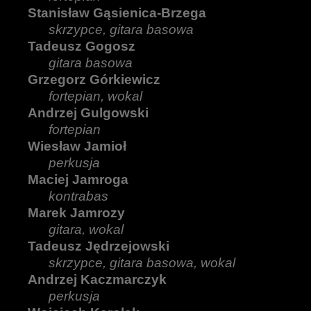
Stanisław Gąsienica-Brzega
skrzypce, gitara basowa
Tadeusz Gogosz
gitara basowa
Grzegorz Górkiewicz
fortepian, wokal
Andrzej Gulgowski
fortepian
Wiesław Jamioł
perkusja
Maciej Jamroga
kontrabas
Marek Jamrozy
gitara, wokal
Tadeusz Jędrzejowski
skrzypce, gitara basowa, wokal
Andrzej Kaczmarczyk
perkusja