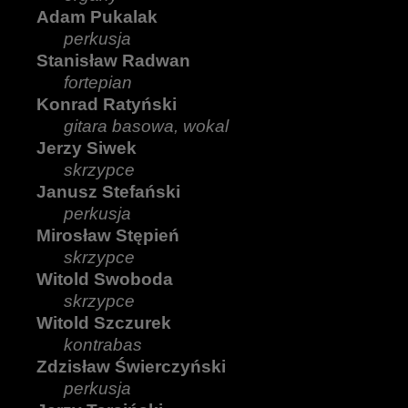
Adam Pukalak
perkusja
Stanisław Radwan
fortepian
Konrad Ratyński
gitara basowa, wokal
Jerzy Siwek
skrzypce
Janusz Stefański
perkusja
Mirosław Stępień
skrzypce
Witold Swoboda
skrzypce
Witold Szczurek
kontrabas
Zdzisław Świerczyński
perkusja