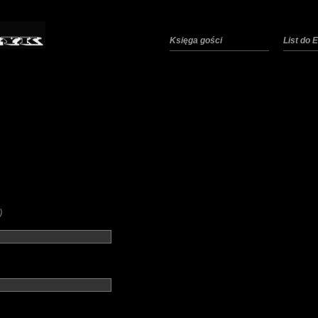
Księga gości
List do
)