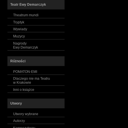
Teatr Ewy Demarczyk
Theatrum mundi
Tryptyk
Wywiady
Muzycy
Nagrody
Ewy Demarczyk
Różności
POMATON-EMI
Dlaczego nie ma Teatru
w Krakowie
Inni o książce
Utwory
Utwory wybrane
Autorzy
Kompozytorzy