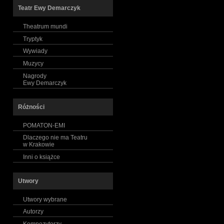
Teatr Ewy Demarczyk
Theatrum mundi
Tryptyk
Wywiady
Muzycy
Nagrody
Ewy Demarczyk
Różności
POMATON-EMI
Dlaczego nie ma Teatru
w Krakowie
Inni o książce
Utwory
Utwory wybrane
Autorzy
Kompozytorzy