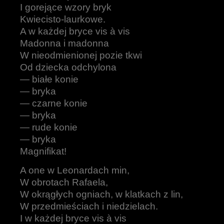
I gorejące wzory bryk
Kwiecisto-laurkowe.
A w każdej bryce vis à vis
Madonna i madonna
W nieodmienionej pozie tkwi
Od dziecka odchylona
— białe konie
— bryka
— czarne konie
— bryka
— rude konie
— bryka
Magnifikat!
A one w Leonardach min,
W obrotach Rafaela,
W okrągłych ogniach, w klatkach z lin,
W przedmieściach i niedzielach.
I w każdej bryce vis à vis