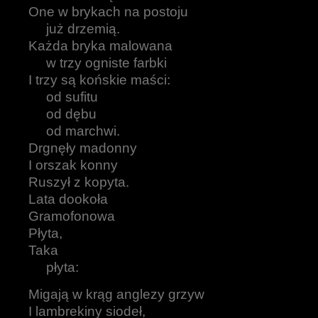
One w brykach na postoju
już drzemią.
Każda bryka malowana
w trzy ogniste farbki
I trzy są końskie maści:
od sufitu
od dębu
od marchwi.
Drgnęły madonny
I orszak konny
Ruszył z kopyta.
Lata dookoła
Gramofonowa
Płyta,
Taka
płyta:
Migają w krąg anglezy grzyw
I lambrekiny siodeł,