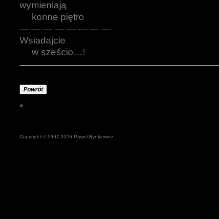
wymieniają
konne piętro
— — — — — — — —
Wsiadajcie
w sześcio…!
Powrót
*
Copyright © 1997-2026 Paweł Rynkiewicz