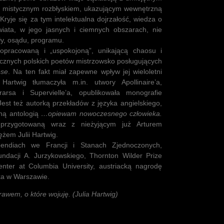
y mistycznym rozbłyskiem, ukazującym wewnętrzną
 Kryje się za tym intelektualna dojrzałość, wiedza o
ata, w jego jasnych i ciemnych obszarach, nie
ły, osądu, programu.
opracowaną i „uspokojoną”, unikającą chaosu i
icznych polskich poetów mistrzowsko posługujących
ose
. Na ten fakt miał zapewne wpływ jej wieloletni
Hartwig tłumaczyła m.in. utwory Apollinaire’a,
rsa i Supervielle’a, opublikowała monografie
 Jest też autorką przekładów z języka angielskiego,
ną antologią
…opiewam nowoczesnego człowieka.
 przygotowaną wraz z nieżyjącym już Arturem
żem Julii Hartwig.
pendiach we Francji i Stanach Zjednoczonych,
undacji A. Jurzykowskiego, Thornton Wilder Prize
nter at Columbia University, austriacką nagrodę
ka w Warszawie.
awem, o które wojuję. (Julia Hartwig)