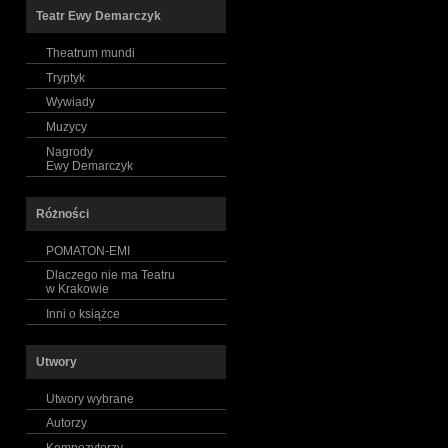
Teatr Ewy Demarczyk
Theatrum mundi
Tryptyk
Wywiady
Muzycy
Nagrody
Ewy Demarczyk
Różności
POMATON-EMI
Dlaczego nie ma Teatru
w Krakowie
Inni o książce
Utwory
Utwory wybrane
Autorzy
Kompozytorzy