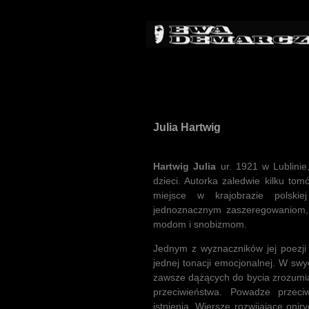
Julia Hartwig
Hartwig Julia
ur. 1921 w Lublinie,
dzieci. Autorka zaledwie kilku tom
miejsce w krajobrazie polskie
jednoznacznym zaszeregowaniom, 
modom i snobizmom.
Jednym z wyznaczników jej poezji j
jednej tonacji emocjonalnej. W sw
zawsze dążących do bycia zrozumiał
przeciwieństwa. Powadze przeci
istnienia. Wiersze rozwijające oni