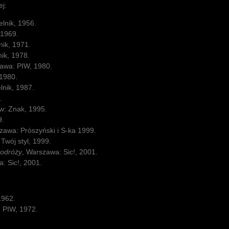
ej:
lnik, 1956.
 1969.
nik, 1971.
ik, 1978.
awa: PIW, 1980.
 1980.
lnik, 1987.
.
w: Znak, 1995.
9.
zawa: Prószyński i S-ka 1999.
Twój styl, 1999.
podróży
, Warszawa: Sic!, 2001.
: Sic!, 2001.
1962.
 PIW, 1972.