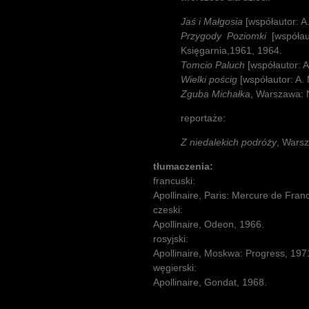
Jaś i Małgosia
[współautor: 
Przygody Poziomki
[współa
Księgarnia,1961, 1964.
Tomcio Paluch
[współautor: 
Wielki pościg
[współautor: A.
Zguba Michałka
, Warszawa: 
reportaże:
Z niedalekich podróży
, Wars
tłumaczenia:
francuski:
Apollinaire, Paris: Mercure de Fran
czeski:
Apollinaire, Odeon, 1966.
rosyjski:
Apollinaire, Moskwa: Progress, 197
węgierski:
Apollinaire, Gondat, 1968.