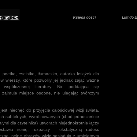
Księga gości
List do
 poetka, eseistka, tłumaczka, autorka książek dla
ów wierszy, które pozwoliły jej jednak zająć ważne
j współczesnej literatury. Nie poddająca się
zajmuje miejsce osobne, nie ulegając twórczym
est niechęć do przyjęcia całościowej wizji świata,
ych subtelnych, wyrafinowanych (choć jednocześnie
ymi dla czytelnika) utworach niejednokrotnie łączy
wstawia ironię, rozpaczy – ekstatyczną radość
ryczne, pełne obrazów wizje sąsiadują z umiejętnym