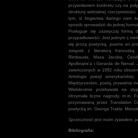
przywołaniem konkretu czy na poł
strukturę widzialnej rzeczywistości.
tym, iż bogactwa danego nam świ
sposób sprowadzić do jednej formu
Posługuje się zazwyczaj formą d
przypadkowości. Jest jednym z niel
się prozą poetycką,
poeme en pr
związek z literaturą francuską. 
Rimbauda, Maxa Jacoba, Cendra
Apollinaire’a i Gerarda de Nerval.
zwieńczonych w 1992 roku obszer
Antologia poezji amerykańskiej
,
Międzyrzeckim, poetą, prywatnie mę
Wielokrotnie przebywała na sty
otrzymała liczne nagrody, m.in. F
przyznawaną przez Translation Ce
poetycką im. Georga Trakla. Miesz
Sprzeczność jest moim żywiołem, pr
Bibliografia: