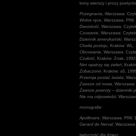
tomy wierszy i prozy poetycki
Pożegnania
, Warszawa: Czyte
Wolne ręce
, Warszawa: PIW,
Dwoistość
, Warszawa: Czytel
Czuwanie
, Warszawa: Czyteln
Dziennik amerykański
, Warsz
Chwila postoju
, Kraków: WL,
Obcowanie
, Warszawa: Czyte
Czułość
, Kraków: Znak, 1992
Nim opatrzy się zieleń
, Krakó
Zobaczone
, Kraków: a5, 199
Przemija postać świata
, Wars
Zawsze od nowa
, Warszawa: 
Zawsze powroty – dzienniki 
Nie ma odpowiedzi
, Warszawa
monografie:
Apollinaire
, Warszawa: PIW, 
Gerard de Nerval
, Warszawa:
twórczość dla dzieci: