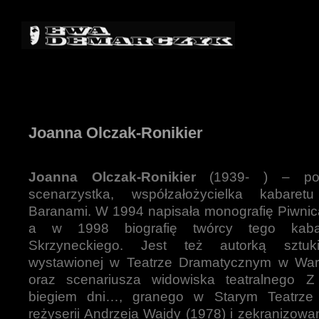
Joanna Olczak-Ronikier
Joanna Olczak-Ronikier
(1939- ) – pol
scenarzystka, współzałożycielka kabare
Baranami. W 1994 napisała monografię Piwnic
a w 1998 biografię twórcy tego kaba
Skrzyneckiego. Jest też autorką sztuk
wystawionej w Teatrze Dramatycznym w War
oraz scenariusza widowiska teatralnego Z
biegiem dni…, granego w Starym Teatrz
reżyserii Andrzeja Wajdy (1978) i zekranizow