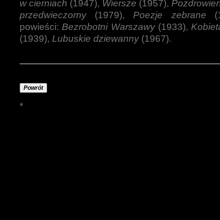
w cierniach
(1947),
Wiersze
(1957),
Pozdrowien
przedwieczorny
(1979),
Poezje zebrane
(1
powieści:
Bezrobotni Warszawy
(1933),
Kobiet
(1939),
Lubuskie dziewanny
(1967).
Powrót
*