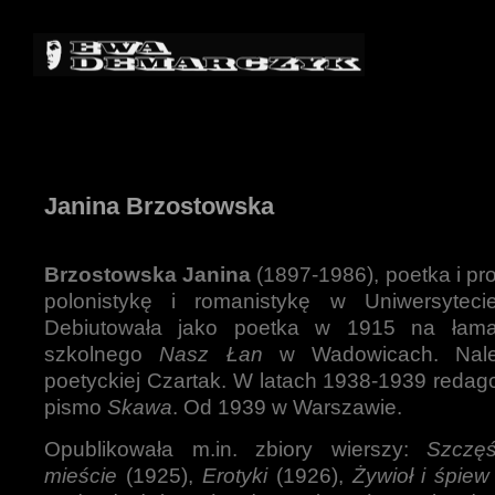
Janina Brzostowska
Brzostowska Janina
(1897-1986), poetka i pr
polonistykę i romanistykę w Uniwersytecie
Debiutowała jako poetka w 1915 na łam
szkolnego
Nasz Łan
w Wadowicach. Nale
poetyckiej Czartak. W latach 1938-1939 redag
pismo
Skawa
. Od 1939 w Warszawie.
Opublikowała m.in. zbiory wierszy:
Szczę
mieście
(1925),
Erotyki
(1926),
Żywioł i śpiew