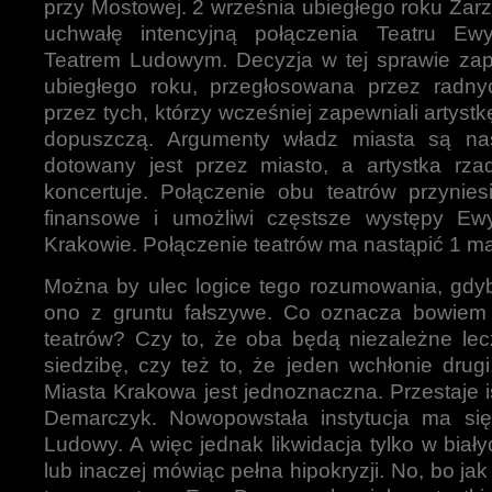
przy Mostowej. 2 września ubiegłego roku Zarz
uchwałę intencyjną połączenia Teatru E
Teatrem Ludowym. Decyzja w tej sprawie zap
ubiegłego roku, przegłosowana przez radn
przez tych, którzy wcześniej zapewniali artystk
dopuszczą. Argumenty władz miasta są nas
dotowany jest przez miasto, a artystka rz
koncertuje. Połączenie obu teatrów przynies
finansowe i umożliwi częstsze występy E
Krakowie. Połączenie teatrów ma nastąpić 1 ma
Można by ulec logice tego rozumowania, gdyby
ono z gruntu fałszywe. Co oznacza bowiem
teatrów? Czy to, że oba będą niezależne lec
siedzibę, czy też to, że jeden wchłonie dru
Miasta Krakowa jest jednoznaczna. Przestaje i
Demarczyk. Nowopowstała instytucja ma si
Ludowy. A więc jednak likwidacja tylko w biał
lub inaczej mówiąc pełna hipokryzji. No, bo ja