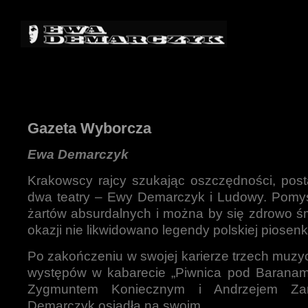
Gazeta Wyborcza
Ewa Demarczyk
Krakowscy rajcy szukając oszczędności, post
dwa teatry – Ewy Demarczyk i Ludowy. Pomysł
żartów absurdalnych i można by się zdrowo ś
okazji nie likwidowano legendy polskiej piosenk
Po zakończeniu w swojej karierze trzech muz
występów w kabarecie „Piwnica pod Baranami
Zygmuntem Koniecznym i Andrzejem Z
Demarczyk osiadła na swoim.