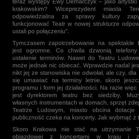
teraz występy Ewy Demarczyk – jako artystki 
krakowskim? Wiceprezydent miasta Ter
odpowiedzialna za sprawy kultury za
funkcjonować Teatr w nowej strukturze odpowi
ustali po połączeniu”.
Tymczasem zapotrzebowanie na spektakle
jest ogromne. Co chwila dzwonią telefon
ustalenie terminów. Nawet do Teatru Ludoweg
może jednak nic obiecać. Wprawdzie nadal jes
nikt jej ze stanowiska nie odwołał, ale czy, dl
się umawiać na terminy letnie, skoro jeszc
programu i form jej działalności. Na razie wi
jest dyrektorem teatru bez siedziby. Mu
własnych instrumentach w domach, sprzęt zde
Teatrze Ludowym, miasto obcina dotacje n
publiczność czeka na koncerty. Jak wybrnąć z t
Skoro Krakowa nie stać na utrzymanie T
objazdowej z koncertami w kraju i z