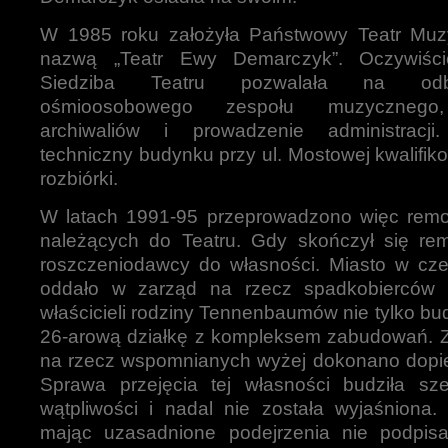
W 1985 roku założyła Państwowy Teatr Muzy
nazwą „Teatr Ewy Demarczyk”. Oczywiśc
Siedziba Teatru pozwalała na od
ośmioosobowego zespołu muzycznego,
archiwaliów i prowadzenie administracj
techniczny budynku przy ul. Mostowej kwalifik
rozbiórki.
W latach 1991-95 przeprowadzono więc rem
należących do Teatru. Gdy skończył się remo
roszczeniodawcy do własności. Miasto w cz
oddało w zarząd na rzecz spadkobierców 
właścicieli rodziny Tennenbaumów nie tylko bu
26-arową działkę z kompleksem zabudowań. Z
na rzecz wspomnianych wyżej dokonano dopie
Sprawa przejęcia tej własności budziła s
wątpliwości i nadal nie została wyjaśniona.
mając uzasadnione podejrzenia nie podpis