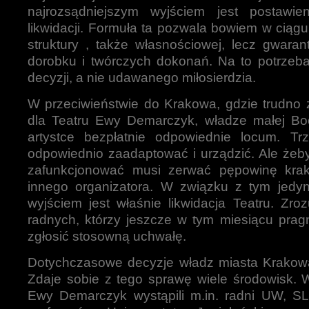
najrozsądniejszym wyjściem jest postawi
likwidacji. Formuła ta pozwala bowiem w ciąg
struktury , także własnościowej, lecz gwara
dorobku i twórczych dokonań. Na to potrzeba
decyzji, a nie udawanego miłosierdzia.
W przeciwieństwie do Krakowa, gdzie trudno 
dla Teatru Ewy Demarczyk, władze małej Boc
artystce bezpłatnie odpowiednie locum. Tr
odpowiednio zaadaptować i urządzić. Ale żeb
zafunkcjonować musi zerwać pępowinę krak
innego organizatora. W związku z tym jed
wyjściem jest właśnie likwidacja Teatru. Zro
radnych, którzy jeszcze w tym miesiącu prag
zgłosić stosowną uchwałę.
Dotychczasowe decyzje władz miasta Krakowa
Zdaje sobie z tego sprawę wiele środowisk. 
Ewy Demarczyk wystąpili m.in. radni UW, S