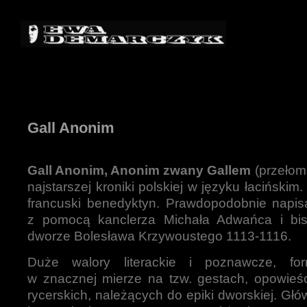
Gall Anonim
Gall Anonim, Anonim zwany Gallem
(przełom X
najstarszej kroniki polskiej w języku łacińskim
francuski benedyktyn. Prawdopodobnie napisa
z pomocą kanclerza Michała Adwańca i bi
dworze Bolesława Krzywoustego 1113-1116.
Duże walory literackie i poznawcze, f
w znacznej mierze na tzw. gestach, opowieś
rycerskich, należących do epiki dworskiej. G