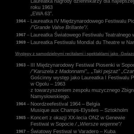
Laureatka nagrody dziennikarzy dla najleps
roku 1963
„EWA 63”.
Laureatka IV Międzynarodowego Festiwalu Pi
1964
–
/”Grande Valse Brillante”/.
Laureatka Światowego Festiwalu Teatralnego 
1967
–
Laureatka Festiwalu Mondial du Theatre w Na
1969
–
Występy z samodzielnymi recitalami i spektaklami jako „Gwiazd
III Międzynarodowy Festiwal Piosenki w Sopo
1963
–
/”Karuzela z Madonnami”,, „Taki pejzaż” „Czar
Gościnny występ jako Laureatka I Festiwalu P
w Opolu – 1963
z towarzyszeniem zespołu muzycznego Zbign
Namysłowskiego.
Noordzeefestival 1964 – Belgia
1964
–
Musique aux Champs-Elysées – Sztokholm
Koncert z okazji XX-lecia ONZ w Genewie
1965
–
Festiwal w Sopocie
/ „Wiersze wojenne”/
Światowy Festiwal w Varadero – Kuba
1967
–