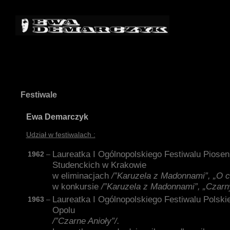
Festiwale
Ewa Demarczyk
Udział w festiwalach :
Laureatka I Ogólnopolskiego Festiwalu Piose
1962
–
Studenckich w Krakowie
w eliminacjach
/”Karuzela z Madonnami”, „O c
w konkursie
/”Karuzela z Madonnami”, „Czarny
Laureatka I Ogólnopolskiego Festiwalu Polski
1963
–
Opolu
/”Czarne Anioły”/.