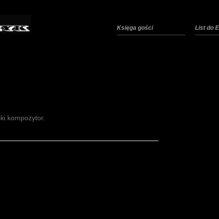
Księga gości
List do
ski kompozytor.