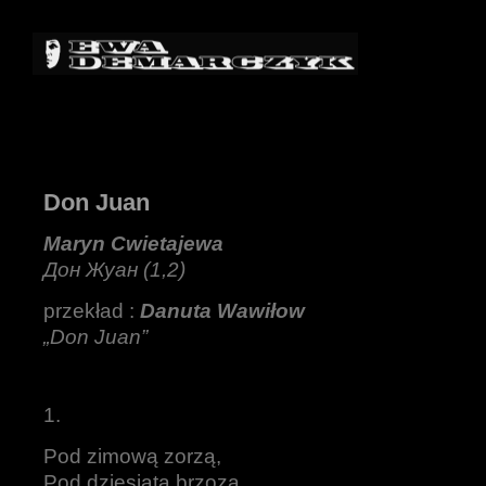
Don Juan
Maryn Cwietajewa
Дон Жуан (1,2)
przekład :
Danuta Wawiłow
„Don Juan”
1.
Pod zimową zorzą,
Pod dziesiątą brzozą,