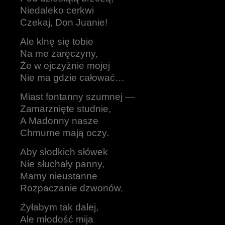
Niedaleko cerkwi
Czekaj, Don Juanie!
Ale klnę się tobie
Na me zaręczyny,
Że w ojczyźnie mojej
Nie ma gdzie całować…
Miast fontanny szumnej —
Zamarznięte studnie,
A Madonny nasze
Chmurne mają oczy.
Aby słodkich słówek
Nie słuchały panny,
Mamy nieustanne
Rozpaczanie dzwonów.
Żyłabym tak dalej,
Ale młodość mija