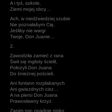
A i tyś, sokole,
Ziemi mojej obcy…
Ach, w niedźwiedziej szubie
Nie poznałabym Cię,
Jeśliby nie wargi
Twoje, Don Juanie…
2.
Zawodziła zamieć z rana
Świt się mglisty ścielił,
Położyli Don Juana
Do śnieżnej pościeli.
Ani fontann rozpłakanych
Ani gwiezdnych cisz…
A na piersi Don Juana
Prawosławny krzyż.
Zanim noc opadnie nisko