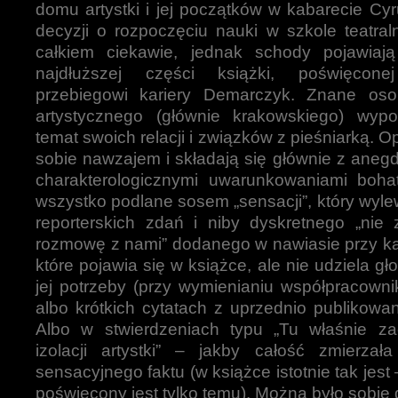
domu artystki i jej początków w kabarecie Cyr
decyzji o rozpoczęciu nauki w szkole teatral
całkiem ciekawie, jednak schody pojawiają
najdłuższej części książki, poświęcone
przebiegowi kariery Demarczyk. Znane osob
artystycznego (głównie krakowskiego) wyp
temat swoich relacji i związków z pieśniarką. 
sobie nawzajem i składają się głównie z anegd
charakterologicznymi uwarunkowaniami bohate
wszystko podlane sosem „sensacji”, który wylew
reporterskich zdań i niby dyskretnego „nie 
rozmowę z nami” dodanego w nawiasie przy k
które pojawia się w książce, ale nie udziela gł
jej potrzeby (przy wymienianiu współpracown
albo krótkich cytatach z uprzednio publikow
Albo w stwierdzeniach typu „Tu właśnie za
izolacji artystki” – jakby całość zmierzał
sensacyjnego faktu (w książce istotnie tak jest 
poświęcony jest tylko temu). Można było sobie