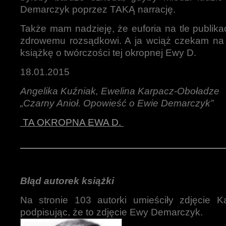
Demarczyk poprzez TAKĄ narrację.
Także mam nadzieję, że euforia na tle publika
zdrowemu rozsądkowi. A ja wciąż czekam na r
książkę o twórczości tej okropnej Ewy D.
18.01.2015
Angelika Kuźniak, Ewelina Karpacz-Oboładze
„Czarny Anioł. Opowieść o Ewie Demarczyk”
TA OKROPNA EWA D.
Błąd autorek książki
Na stronie 103 autorki umieściły zdjęcie K
podpisując, że to zdjęcie Ewy Demarczyk.