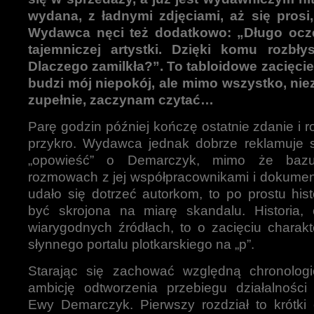
wydana, z ładnymi zdjęciami, aż się prosi,
Wydawca nęci też dodatkowo: „Długo ocze
tajemniczej artystki. Dzięki komu rozbłys
Dlaczego zamilkła?”. To tabloidowe zacięcie
budzi mój niepokój, ale mimo wszystko, nie
zupełnie, zaczynam czytać…
Parę godzin później kończę ostatnie zdanie i r
przykro. Wydawca jednak dobrze reklamuje s
„opowieść” o Demarczyk, mimo że bazu
rozmowach z jej współpracownikami i dokumen
udało się dotrzeć autorkom, to po prostu hist
być skrojona na miarę skandalu. Historia,
wiarygodnych źródłach, to o zacięciu charak
słynnego portalu plotkarskiego na „p”.
Starając się zachować względną chronologię
ambicję odtworzenia przebiegu działalności 
Ewy Demarczyk. Pierwszy rozdział to krótki 