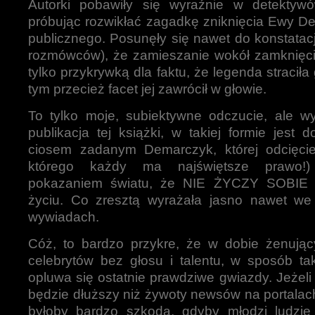
Autorki pobawiły się wyraźnie w detektywó
próbując rozwikłać zagadkę zniknięcia Ewy D
publicznego. Posunęły się nawet do konstatacj
rozmówców), że zamieszanie wokół zamknięcia
tylko przykrywką dla faktu, że legenda straciła
tym przecież facet jej zawrócił w głowie.
To tylko moje, subiektywne odczucie, ale wy
publikacja tej książki, w takiej formie jest 
ciosem zadanym Demarczyk, której odcięci
którego każdy ma najświętsze prawo!)
pokazaniem światu, że NIE ŻYCZY SOBIE g
życiu. Co zresztą wyrażała jasno nawet we
wywiadach.
Cóż, to bardzo przykre, że w dobie żenujący
celebrytów bez głosu i talentu, w sposób t
opluwa się ostatnie prawdziwe gwiazdy. Jeżeli 
będzie dłuższy niż żywoty newsów na portalach
byłoby bardzo szkoda, gdyby młodzi ludzi