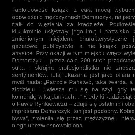
Tabloidowość książki z całą mocą wybu
opowieści o mężczyznach Demarczyk, najpierw
trafił do więzienia za kradzieże. Podkreśle
kilkukrotnie usłyszały jego imię i nazwisko, 
zmienionym inicjałem, charakterystyczne 
gazetowej publicystyki, a nie książki poświ
artystce. Przy okazji w tym miejscu wręcz wyl
Demarczyk – przez całe 200 stron przedstaw
suka i skrajna profesjonalistka nie znosz
sentymentów, tutaj ukazana jest jako ofiara 
myśl hasła: „Patrzcie Państwo, taka twarda, a
złodzieju i uwiesza mu się na szyi, gdy t
komendę w kajdankach…” Kiedy kilkadziesiąt 
o Pawle Rynkiewiczu – zdaje się ostatnim i ob
impresario Demarczyk, ton jest podobny. Kobiet
bywa”, zmieniła się przez mężczyznę i niema
niego ubezwłasnowolniona.