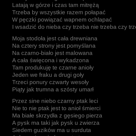
Latają w górze i czas tam mitrężą
Trzeba by wszystkie razem połapać
W pęczki powiązać wapnem ochlapać
I wsadzić do nieba czy trzeba nie trzeba czy tr
Moja stodoła jest cała drewniana
Na cztery strony jest pomyślana
Na czarno-biało jest malowana
A cała święcona i wykadzona
Tam produkuję te czarne anioły
Jeden we fraku a drugi goły
Trzeci ponury czwarty wesoły
Piąty jak trumna a szósty umarł
Przez sine niebo czarny ptak leci
Nie to nie ptak jest to anioł śmierci
Ma białe skrzydła z gęsiego pierza
A pysk ma taki jak pysk u zwierza
Siedem guzików ma u surduta