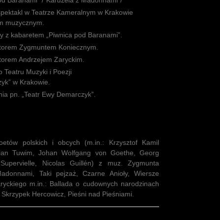
d Baranami” /”Karuzela z Madonnami”/
spektakl w Teatrze Kameralnym w Krakowie
em muzycznym.
y z kabaretem „Piwnica pod Baranami”.
torem Zygmuntem Koniecznym.
torem Andrzejem Zaryckim.
Teatru Muzyki i Poezji
zyk” w Krakowie.
ia pn. „Teatr Ewy Demarczyk”.
poetów polskich i obcych (m.in.: Krzysztof Kamil
ulian Tuwim, Johan Wolfgang von Goethe, Georg
Supervielle, Nicolas Guillén) z muz. Zygmunta
adonnami, Taki pejzaż, Czarne Anioły, Wiersze
ryckiego m.in.: Ballada o cudownych narodzinach
Skrzypek Hercowicz, Pieśni nad Pieśniami.