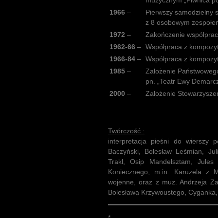
muzycznym „Piwnica po
1966
–
Pierwszy samodzielny 
z 8 osobowym zespoł
1972
–
Zakończenie współprac
1962-66
–
Współpraca z kompozy
1966-84
–
Współpraca z kompozy
1985
–
Założenie Państwowego 
pn. „Teatr Ewy Demarc
2000
–
Założenie Stowarzyszen
Twórczość :
interpretacja pieśni do wierszy 
Baczyński, Bolesław Leśmian, J
Trakl, Osip Mandelsztam, Jules 
Koniecznego, m.in. Karuzela z M
wojenne, oraz z muz. Andrzeja Za
Bolesława Krzywoustego, Cyganka, 
*