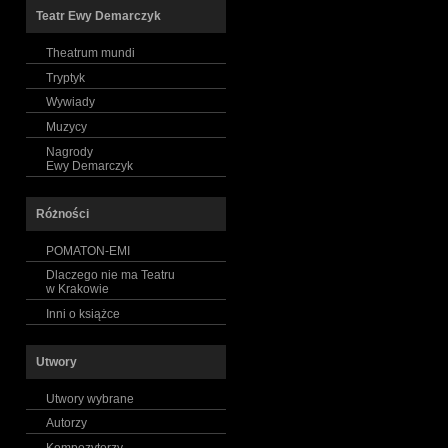
Teatr Ewy Demarczyk
Theatrum mundi
Tryptyk
Wywiady
Muzycy
Nagrody
Ewy Demarczyk
Różności
POMATON-EMI
Dlaczego nie ma Teatru
w Krakowie
Inni o książce
Utwory
Utwory wybrane
Autorzy
Kompozytorzy