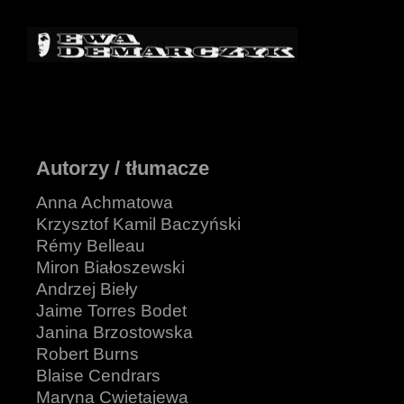
Autorzy / tłumacze
Anna Achmatowa
Krzysztof Kamil Baczyński
Rémy Belleau
Miron Białoszewski
Andrzej Bieły
Jaime Torres Bodet
Janina Brzostowska
Robert Burns
Blaise Cendrars
Maryna Cwietajewa