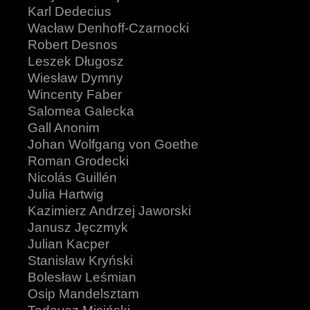
Karl Dedecius
Wacław Denhoff-Czarnocki
Robert Desnos
Leszek Długosz
Wiesław Dymny
Wincenty Faber
Salomea Galecka
Gall Anonim
Johan Wolfgang von Goethe
Roman Grodecki
Nicolás Guillén
Julia Hartwig
Kazimierz Andrzej Jaworski
Janusz Jęczmyk
Julian Kacper
Stanisław Kryński
Bolesław Leśmian
Osip Mandelsztam