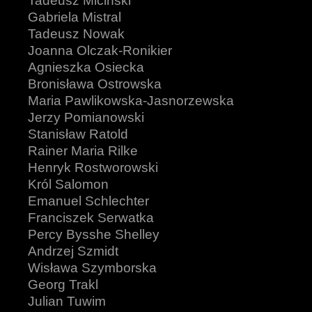
Tadeusz Miciński
Gabriela Mistral
Tadeusz Nowak
Joanna Olczak-Ronikier
Agnieszka Osiecka
Bronisława Ostrowska
Maria Pawlikowska-Jasnorzewska
Jerzy Pomianowski
Stanisław Ratold
Rainer Maria Rilke
Henryk Rostworowski
Król Salomon
Emanuel Schlechter
Franciszek Serwatka
Percy Bysshe Shelley
Andrzej Szmidt
Wisława Szymborska
Georg Trakl
Julian Tuwim