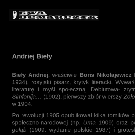
Andriej Bieły
Bieły Andriej
, właściwie
Boris Nikołajewicz
1934), rosyjski pisarz, krytyk literacki. Wyw
literaturę i myśl społeczną. Debiutował zry
Simfonija…
(1902), pierwszy zbiór wierszy
Zoło
w 1904.
Po rewolucji 1905 opublikował kilka tomików p
społeczno-narodowej (np.
Urna
1909) oraz p
gołąb
(1909, wydanie polskie 1987) i grotes