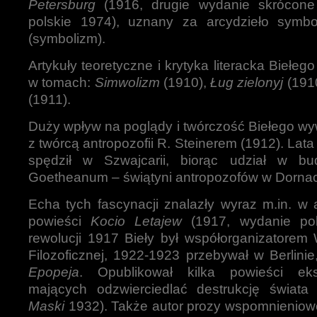
Petersburg
(1916, drugie wydanie skrócone
polskie 1974), uznany za arcydzieło symbol
(symbolizm).
Artykuły teoretyczne i krytyka literacka Biełeg
w tomach:
Simwolizm
(1910),
Ług zielonyj
(191
(1911).
Duży wpływ na poglądy i twórczość Biełego w
z twórcą antropozofii R. Steinerem (1912). Lat
spędził w Szwajcarii, biorąc udział w bu
Goetheanum – świątyni antropozofów w Dorna
Echa tych fascynacji znalazły wyraz m.in. w a
powieści
Kocio Letajew
(1917, wydanie pol
rewolucji 1917 Bieły był współorganizatorem
Filozoficznej, 1922-1923 przebywał w Berlini
Epopeja
. Opublikował kilka powieści eks
mających odzwierciedlać destrukcję świata 
Maski
1932). Także autor prozy wspomnieniowe