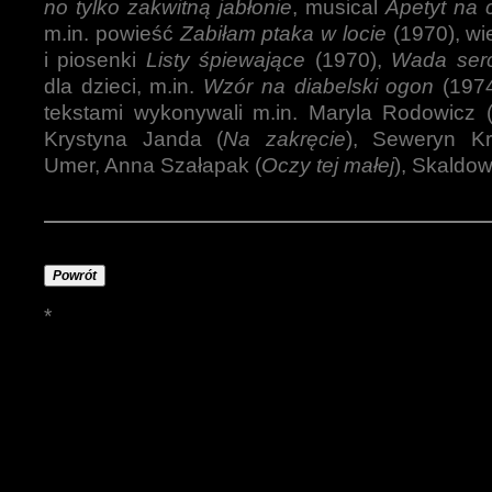
no tylko zakwitną jabłonie
, musical
Apetyt na 
m.in. powieść
Zabiłam ptaka w locie
(1970), wi
i piosenki
Listy śpiewające
(1970),
Wada ser
dla dzieci, m.in.
Wzór na diabelski ogon
(1974
tekstami wykonywali m.in. Maryla Rodowicz 
Krystyna Janda (
Na zakręcie
), Seweryn Kr
Umer, Anna Szałapak (
Oczy tej małej
), Skaldow
Powrót
*