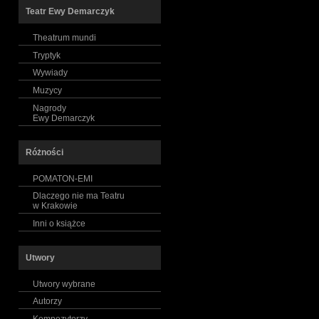
Teatr Ewy Demarczyk
Theatrum mundi
Tryptyk
Wywiady
Muzycy
Nagrody
Ewy Demarczyk
Różności
POMATON-EMI
Dlaczego nie ma Teatru
w Krakowie
Inni o książce
Utwory
Utwory wybrane
Autorzy
Kompozytorzy