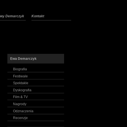
 Ewy Demarczyk
Kontakt
Ewa Demarczyk
Biografia
Festiwale
Spektakle
Dyskografia
Film & TV
Nagrody
Odznaczenia
Recenzje