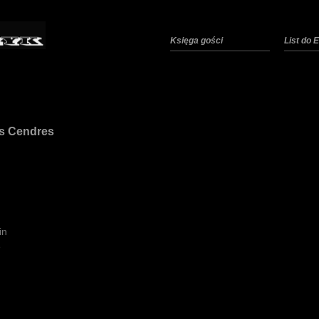
Księga gości
List do
es Cendres
in
e